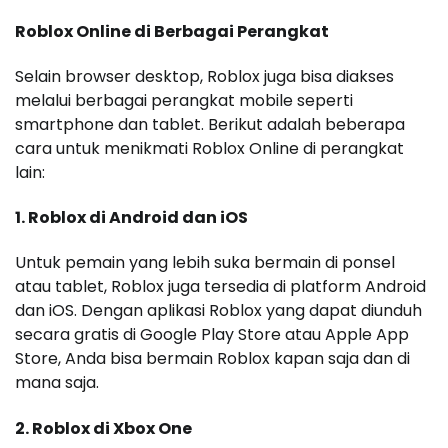
Roblox Online di Berbagai Perangkat
Selain browser desktop, Roblox juga bisa diakses
melalui berbagai perangkat mobile seperti
smartphone dan tablet. Berikut adalah beberapa
cara untuk menikmati Roblox Online di perangkat
lain:
1.
Roblox di Android dan iOS
Untuk pemain yang lebih suka bermain di ponsel
atau tablet, Roblox juga tersedia di platform Android
dan iOS. Dengan aplikasi Roblox yang dapat diunduh
secara gratis di Google Play Store atau Apple App
Store, Anda bisa bermain Roblox kapan saja dan di
mana saja.
2.
Roblox di Xbox One