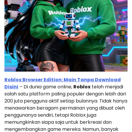
Roblox Browser Edition: Main Tanpa Download
Disini
– Di dunia game online,
Roblox
telah menjadi
salah satu platform paling populer dengan lebih dari
200 juta pengguna aktif setiap bulannya. Tidak hanya
menawarkan beragam permainan yang dibuat oleh
penggunanya sendiri, tetapi Roblox juga
memungkinkan siapa saja untuk berkreasi dan
mengembangkan game mereka. Namun, banyak