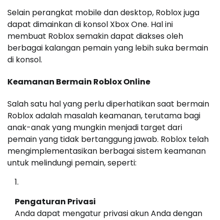
Selain perangkat mobile dan desktop, Roblox juga
dapat dimainkan di konsol Xbox One. Hal ini
membuat Roblox semakin dapat diakses oleh
berbagai kalangan pemain yang lebih suka bermain
di konsol.
Keamanan Bermain Roblox Online
Salah satu hal yang perlu diperhatikan saat bermain
Roblox adalah masalah keamanan, terutama bagi
anak-anak yang mungkin menjadi target dari
pemain yang tidak bertanggung jawab. Roblox telah
mengimplementasikan berbagai sistem keamanan
untuk melindungi pemain, seperti:
Pengaturan Privasi
Anda dapat mengatur privasi akun Anda dengan