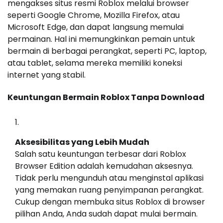
mengakses situs resmi Roblox melalui browser
seperti Google Chrome, Mozilla Firefox, atau
Microsoft Edge, dan dapat langsung memulai
permainan. Hal ini memungkinkan pemain untuk
bermain di berbagai perangkat, seperti PC, laptop,
atau tablet, selama mereka memiliki koneksi
internet yang stabil.
Keuntungan Bermain Roblox Tanpa Download
Aksesibilitas yang Lebih Mudah
Salah satu keuntungan terbesar dari Roblox
Browser Edition adalah kemudahan aksesnya.
Tidak perlu mengunduh atau menginstal aplikasi
yang memakan ruang penyimpanan perangkat.
Cukup dengan membuka situs Roblox di browser
pilihan Anda, Anda sudah dapat mulai bermain.