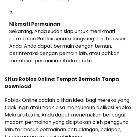
Nikmati Permainan
Sekarang, Anda sudah siap untuk menikmati
permainan Roblox secara langsung dari browser
Anda. Anda dapat bermain dengan teman,
berinteraksi dengan pemain lain, atau bahkan
membuat permainan Anda sendiri.
Situs Roblox Online: Tempat Bermain Tanpa
Download
Roblox Online adalah pilihan ideal bagi mereka yang
tidak ingin atau tidak bisa mengunduh aplikasi Roblox.
Melalui situs ini, Anda dapat menemukan berbagai
macam permainan yang diciptakan oleh pengguna
lain, termasuk permainan petualangan, balapan,
hingga game simulasi kehidupan.