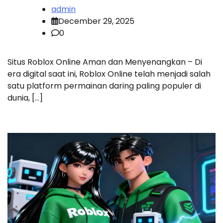
admin
December 29, 2025
0
Situs Roblox Online Aman dan Menyenangkan – Di
era digital saat ini, Roblox Online telah menjadi salah
satu platform permainan daring paling populer di
dunia, […]