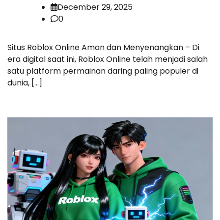
December 29, 2025
0
Situs Roblox Online Aman dan Menyenangkan – Di
era digital saat ini, Roblox Online telah menjadi salah
satu platform permainan daring paling populer di
dunia, […]