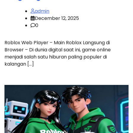
admin
December 12, 2025
0
Roblox Web Player – Main Roblox Langsung di
Browser – Di dunia digital saat ini, game online
menjadi salah satu hiburan paling populer di
kalangan […]