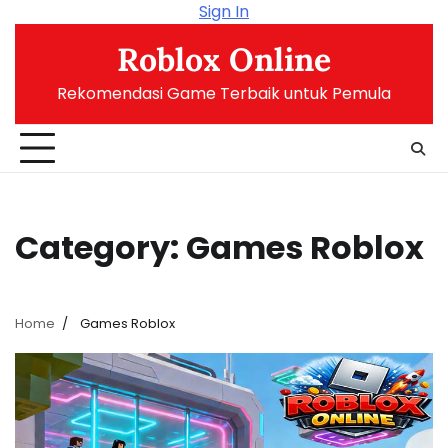
Skip
Sign In
to
Roblox Online
content
Rekomendasi Game Terbaik untuk Pemula
Category:
Games Roblox
Home
Games Roblox