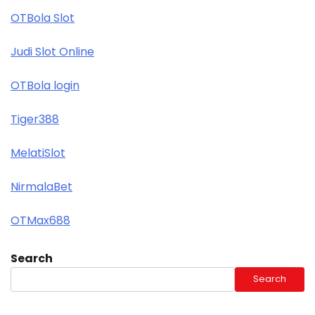
OTBola Slot
Judi Slot Online
OTBola login
Tiger388
MelatiSlot
NirmalaBet
OTMax688
Search
Search