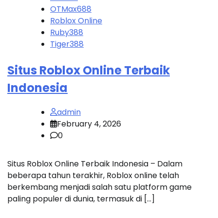
OTMax688
Roblox Online
Ruby388
Tiger388
Situs Roblox Online Terbaik
Indonesia
admin
February 4, 2026
0
Situs Roblox Online Terbaik Indonesia – Dalam
beberapa tahun terakhir, Roblox online telah
berkembang menjadi salah satu platform game
paling populer di dunia, termasuk di […]