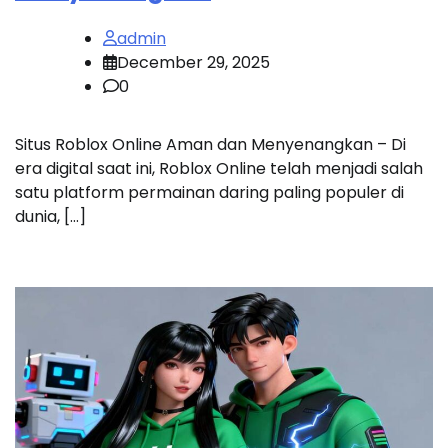
admin
December 29, 2025
0
Situs Roblox Online Aman dan Menyenangkan – Di
era digital saat ini, Roblox Online telah menjadi salah
satu platform permainan daring paling populer di
dunia, […]