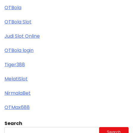
OTBola
OTBola Slot
Judi Slot Online
OTBola login
Tiger388
MelatiSlot
NirmalaBet
OTMax688
Search
Search