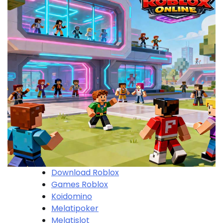
Download Roblox
Games Roblox
Koidomino
Melatipoker
Melatislot