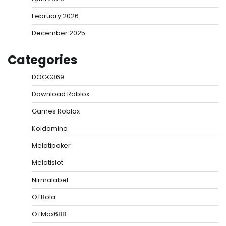
February 2026
December 2025
Categories
DOGG369
Download Roblox
Games Roblox
Koidomino
Melatipoker
Melatislot
Nirmalabet
OTBola
OTMax688