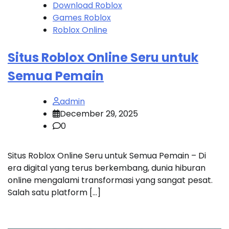
Download Roblox
Games Roblox
Roblox Online
Situs Roblox Online Seru untuk
Semua Pemain
admin
December 29, 2025
0
Situs Roblox Online Seru untuk Semua Pemain – Di
era digital yang terus berkembang, dunia hiburan
online mengalami transformasi yang sangat pesat.
Salah satu platform […]