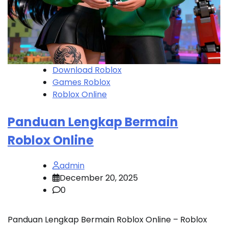
Download Roblox
Games Roblox
Roblox Online
Panduan Lengkap Bermain
Roblox Online
admin
December 20, 2025
0
Panduan Lengkap Bermain Roblox Online – Roblox