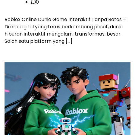
0
Roblox Online Dunia Game Interaktif Tanpa Batas –
Di era digital yang terus berkembang pesat, dunia
hiburan interaktif mengalami transformasi besar.
Salah satu platform yang […]