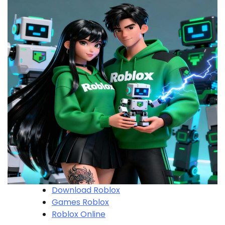
Download Roblox
Games Roblox
Roblox Online