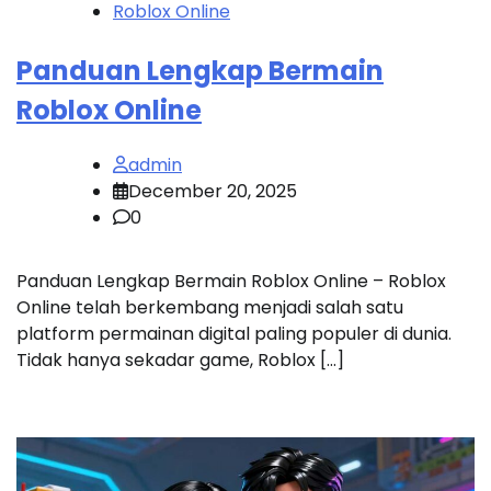
Roblox Online
Panduan Lengkap Bermain
Roblox Online
admin
December 20, 2025
0
Panduan Lengkap Bermain Roblox Online – Roblox
Online telah berkembang menjadi salah satu
platform permainan digital paling populer di dunia.
Tidak hanya sekadar game, Roblox […]