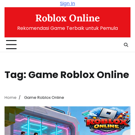
Skip
Sign In
to
Roblox Online
content
Rekomendasi Game Terbaik untuk Pemula
Tag:
Game Roblox Online
Home
Game Roblox Online