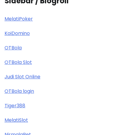
Sidebar / Blogroll
MelatiPoker
KoiDomino
OTBola
OTBola Slot
Judi Slot Online
OTBola login
Tiger388
MelatiSlot
NirmalaBet