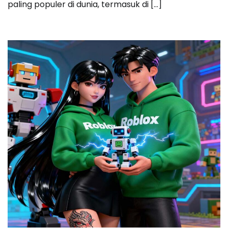
paling populer di dunia, termasuk di […]