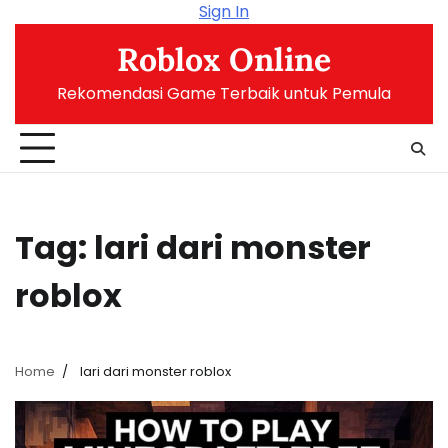
Skip
Sign In
to
Roblox Online
content
Rekomendasi Game Terbaik untuk Pemula
Tag:
lari dari monster
roblox
Home
lari dari monster roblox