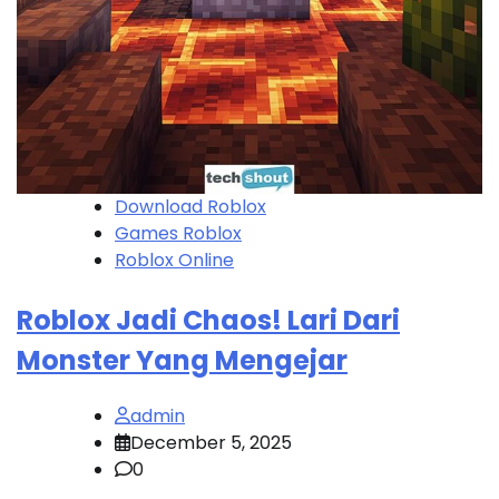
Download Roblox
Games Roblox
Roblox Online
Roblox Jadi Chaos! Lari Dari
Monster Yang Mengejar
admin
December 5, 2025
0