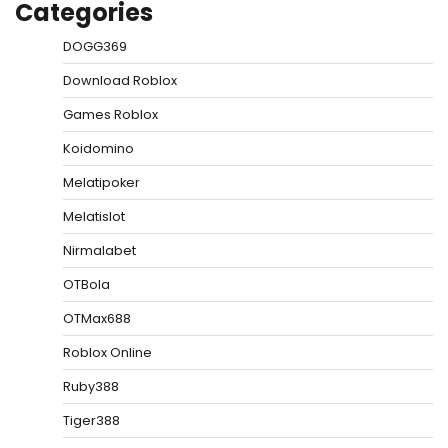
Categories
DOGG369
Download Roblox
Games Roblox
Koidomino
Melatipoker
Melatislot
Nirmalabet
OTBola
OTMax688
Roblox Online
Ruby388
Tiger388