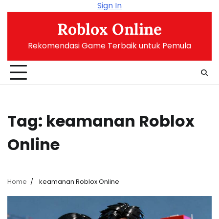
Skip
Sign In
to
Roblox Online
content
Rekomendasi Game Terbaik untuk Pemula
Tag:
keamanan Roblox
Online
Home
keamanan Roblox Online