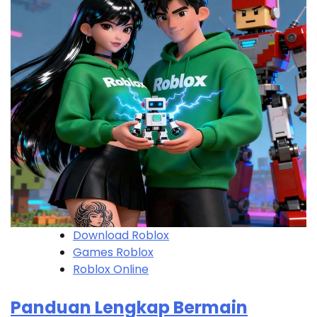
Download Roblox
Games Roblox
Roblox Online
Panduan Lengkap Bermain