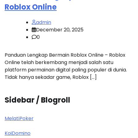
Roblox Online
admin
December 20, 2025
0
Panduan Lengkap Bermain Roblox Online – Roblox
Online telah berkembang menjadi salah satu
platform permainan digital paling populer di dunia.
Tidak hanya sekadar game, Roblox […]
Sidebar / Blogroll
MelatiPoker
KoiDomino