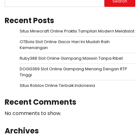
Search
Recent Posts
Situs Minecraft Online Praktis Tampilan Modern Melatislot
OTBola Slot Online Gacor Hari Ini Mudah Raih
Kemenangan
Ruby388 Slot Online Gampang Maxwin Tanpa Ribet
DOGG369 Slot Online Gampang Menang Dengan RTP
Tinggi
Situs Roblox Online Terbaik Indonesia
Recent Comments
No comments to show.
Archives