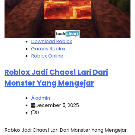
Download Roblox
Games Roblox
Roblox Online
Roblox Jadi Chaos! Lari Dari
Monster Yang Mengejar
admin
December 5, 2025
0
Roblox Jadi Chaos! Lari Dari Monster Yang Mengejar