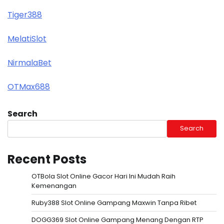
Tiger388
MelatiSlot
NirmalaBet
OTMax688
Search
Search
Recent Posts
OTBola Slot Online Gacor Hari Ini Mudah Raih
Kemenangan
Ruby388 Slot Online Gampang Maxwin Tanpa Ribet
DOGG369 Slot Online Gampang Menang Dengan RTP